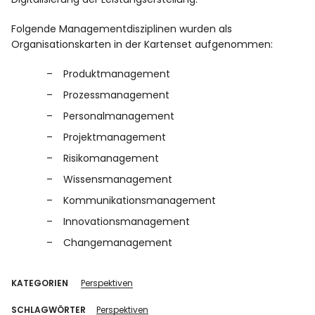
SMART-Kriterien
Folgende Managementdisziplinen wurden als
Organisationskarten in der Kartenset aufgenommen:
Anleitung
Produktmanagement
Canvas
Prozessmanagement
Personalmanagement
Entwickler
Projektmanagement
Risikomanagement
Wissensmanagement
Kommunikationsmanagement
Innovationsmanagement
Changemanagement
Info
KATEGORIEN
Perspektiven
SCHLAGWÖRTER
Perspektiven