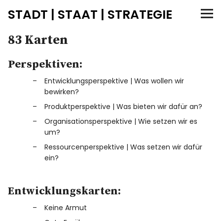
STADT | STAAT | STRATEGIE
83 Karten
Zielorientierung
Perspektiven:
Strategiekarten
Entwicklungsperspektive | Was wollen wir
83 Karten
bewirken?
Produktperspektive | Was bieten wir dafür an?
Prezi
Organisationsperspektive | Wie setzen wir es
um?
Perspektiven
Ressourcenperspektive | Was setzen wir dafür
ein?
SMART-Kriterien
Entwicklungskarten:
Anleitung
Keine Armut